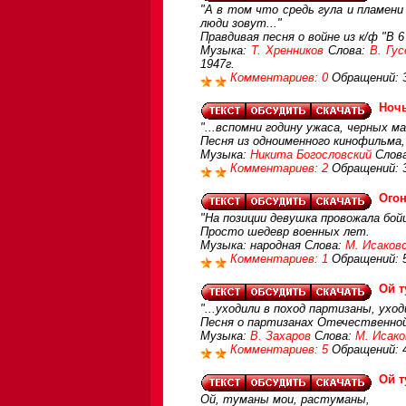
"А в том что средь гула и пламени
люди зовут..."
Правдивая песня о войне из к/ф "В 6
Музыка:
Т. Хренников
Слова:
В. Гус
1947г.
Комментариев: 0
Обращений: 
Ночь
"...вспомни годину ужаса, черных м
Песня из одноименного кинофильма,
Музыка:
Никита Богословский
Слов
Комментариев: 2
Обращений: 
Огон
"На позиции девушка провожала бойц
Просто шедевр военных лет.
Музыка: народная Слова:
М. Исаков
Комментариев: 1
Обращений: 
Ой т
"...уходили в поход партизаны, уходи
Песня о партизанах Отечественно
Музыка:
В. Захаров
Слова:
М. Исако
Комментариев: 5
Обращений: 
Ой т
Ой, туманы мои, растуманы,