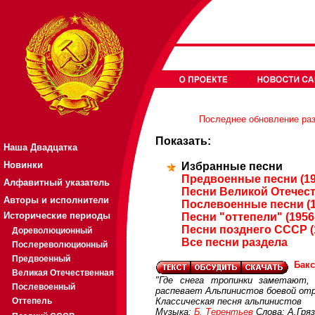
Последнее обновление разд
Показать:
Наша Двадцатка
Новинки
Избранные песни
Предвоенные песни (19
Алфавитный указатель
Песни Великой Отечест
Авторы и исполнители
Послевоенные песни (1
Исторические периоды
Песни "оттепели" (1956
Песни позднего СССР (
Дореволюционный
Все песни раздела
Послереволюционный
Предвоенный
Бакс
Великая Отечественная
"Где снега тропинки заметают,
Послевоенный
распевает Альпинистов боевой отр
Оттепель
Классическая песня альпинистов
Музыка:
Б. Терентьев
Слова: А.Гря