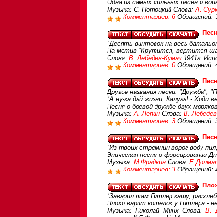
Одна из самых сильных песен о вой
Музыка: С. Потоцкий Слова:
А. Сур
Комментариев: 6
Обращений: 
Пес
"Десять винтовок на весь батальон,
На мотив "Крутится, вертится шар
Слова:
В. Лебедев-Кумач
1941г. Исп
Комментариев: 0
Обращений: 
Песн
Другие названия песни: "Дружба", "П
"А ну-ка дай жизни, Калуга! - Ходи 
Песня о боевой дружбе двух моряко
Музыка:
А. Лепин
Слова:
В. Лебедев
Комментариев: 3
Обращений: 
Песн
"Из твоих стремнин ворог воду пил,
Эпическая песня о форсировании Дн
Музыка:
М.Фрадкин
Слова:
Е.Долма
Комментариев: 3
Обращений: 
Плох
"Заварил там Гитлер кашу, расхлеба
Плохо варит котелок у Гитлера - н
Музыка: Николай Минх Слова:
В. 