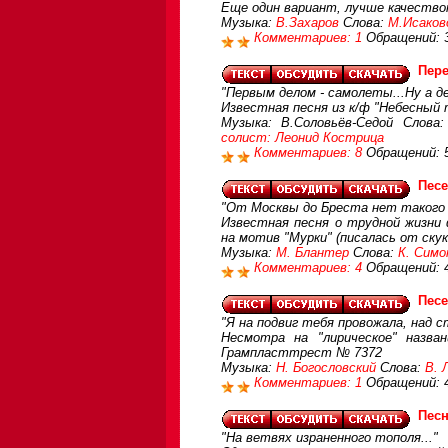
Еще один вариант, лучше качество
Музыка:
В.Захаров
Слова:
М.Исаков
Комментариев: 1
Обращений: 
Пер
"Первым делом - самолеты...Ну а д
Известная песня из к/ф "Небесный 
Музыка: В.Соловьёв-Сeдой Слова
солист: Леонид Кострица
Комментариев: 8
Обращений: 
Песе
"От Москвы до Бреста нет такого м
Известная песня о трудной жизни 
на мотив "Мурки" (писалась от скук
Музыка:
М. Блантер
Слова:
К. Симо
Комментариев: 4
Обращений: 
Песе
"Я на подвиг тебя провожала, над с
Несмотра на "лирическое" назва
Грампласттрест № 7372
Музыка:
Н. Богословский
Слова:
В. 
Комментариев: 1
Обращений: 
Песн
"На ветвях израненного тополя..."