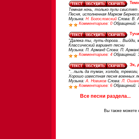
Тем
Темная ночь, только пули свистят 
Песня, исполненная Марком Бернесо
Музыка:
Н. Богословский
Слова: В. 
Комментариев: 0
Обращений: 
Тучи
"Далека ты, путь-дорога... Выйди, 
Классический вариант песни
Музыка: П. Арманд Слова: П. Арман
Комментариев: 4
Обращений: 
Эх, 
"...пыль да туман, холода, тревоги,
Хорошо известная песня военных 
Музыка:
А. Новиков
Слова:
Л. Ошан
Комментариев: 6
Обращений: 
Все песни раздела...
Вы также можете с