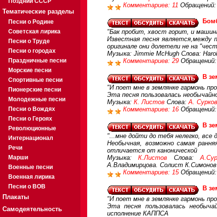
Поздний СССР
Комментариев: 11
Обращений:
Тематические разделы
Бом
Песни о Родине
Советская лирика
"Бак пробит, хвост горит, и машин
Известная песня является,между п
Песни о Труде
оригинале они долетели не на "чест
Песни о городах
Музыка: Jimmie McHugh Слова: Harol
Праздничные песни
Комментариев: 29
Обращений:
Морские песни
В зе
Спортивные песни
"И поет мне в землянке гармонь про
Пионерские песни
Эта песня пользовалась необычайн
Молодежные песни
Музыка:
К. Листов
Слова:
А. Сурко
Песни о Вождях
Комментариев: 16
Обращений:
Песни о Героях
В зе
Революционные
"...мне дойти до тебя нелегко, все д
Интернационал
Необычная, возможно самая рання
Речи
отличается от канонической
Марши
Музыка:
К.Листов
Слова:
А.Су
А.Владимирцова. Солист К.Симонов
Военные песни
Комментариев: 15
Обращений:
Военная лирика
Песни о ВОВ
В зе
Плакаты
"И поет мне в землянке гармонь про
Эта песня пользовалась необыча
Самодеятельность
исполнение КАППСА