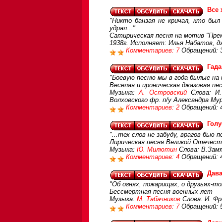
Все
"Никто банзая не кричал, кто бы
удрал..."
Сатирическая песня на мотив "Прек
1938г. Исполняет: Илья Набатов, дж
Комментариев: 7
Обращений: 
Гад
"Боевую песню мы в года былые на 
Веселая и ироническая джазовая пе
Музыка:
А. Островский
Слова: И.
Волховского фр. п/у Александра Му
Комментариев: 2
Обращений: 
Голу
"...тех слов не забуду, врагов бью 
Лирическая песня Великой Отечест
Музыка:
Ю. Милютин
Слова: В.Зам
Комментариев: 4
Обращений: 
Дава
"Об огнях, пожарищах, о друзьях-то
Бессмертная песня военных лет
Музыка:
М. Табачников
Слова: И. Фр
Комментариев: 7
Обращений: 