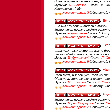
Одна из лучших песен войны, к сож
Музыка:
Л. Бакалов
Слова: И. Мо
Исполнение 1945г.
Комментариев: 3
Обращений: 
Дуна
"...а мы его серым видали с тобой...
Знаменитая песня в редком исполне
Музыка:
А.Долуханян
Слова: С.Сми
Комментариев: 0
Обращений: 
Ехал
"...на попутных машинах ехал с фрон
Песня победителя о красоте родной
Музыка:
И. Дунаевский
Слова:
Л. О
Комментариев: 8
Обращений: 
Жди
"Жди меня, и я вернусь, только очен
Одна из лучших военных песен о ве
Музыка:
М. Блантер
Слова:
К. Симо
Комментариев: 10
Обращений:
Жди
Знаменитая песня в редком исполне
Музыка:
Борис Мокроусов
Слова:
Се
Комментариев: 2
Обращений: 