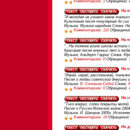
Комментариев: 1
Обращений: 
На п
"И молодая не узнает каков танкист
Культовая песня популярная до сих
Музыка: Музыка народная Слова: Не
Комментариев: 116
Обращений
На п
"...На полянке возле школы встали т
Красивая песня военных лет о любв
Музыка: Альберт Гаррис Слова: Юр
Комментариев: 0
Обращений: 
На с
"Играй, играй, рассказывай, тальян
Песня о любви советской девушки 
Музыка:
В. Соловьев-Седой
Слова:
Комментариев: 0
Обращений: 
На с
"Тихо вокруг, сопки покрыты мглой..
Песня о Русско-Японской войне 1904
Музыка: И. Шатров 1905г. Исполня
Комментариев: 19
Обращений:
Но д