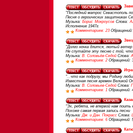
Зав
"Последний матрос Севастополь пок
Песня о героических защитниках Се
Музыка:
Борис Мокроусов
Слова:
А
Исполнение 1947г.
Комментариев: 23
Обращений:
Звез
"Долго ночка длится, лютый ветер
Не спутайте эту песню с той, что
Музыка:
В. Соловьёв-Седой
Слова:
Комментариев: 2
Обращений: 
Игра
"...что как подругу, мы Родину люби
Известная песня времен Великой 
Музыка:
В. Соловьев-Седой
Слова:
Г
Комментариев: 1
Обращений: 
Каза
"Эх, ребята, не впервой нам поить 
Похоже самая первая запись песни
Музыка:
Дм. и Дан. Покрасс
Слова:
Комментариев: 6
Обращений: 
Кат