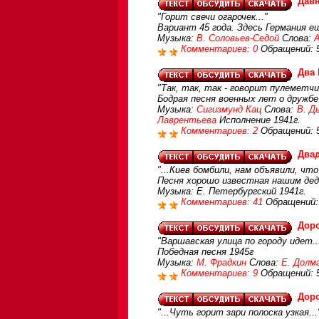
Дав
"Горит свечи огарочек..."
Вариант 45 года. Здесь Германия 
Музыка:
В. Соловьев-Седой
Слова:
Комментариев: 0
Обращений: 
Два
"Так, так, так - говорит пулеметчи
Бодрая песня военных лет о дружбе
Музыка:
Сигизмунд Кац
Слова:
В. Д
Лаврентьева
Исполнение 1941г.
Комментариев: 2
Обращений: 
Двад
"...Киев бомбили, нам объявили, что
Песня хорошо известная нашим дед
Музыка: Е. Петербургский 1941г.
Комментариев: 41
Обращений:
Доро
"Варшавская улица по городу идет..
Победная песня 1945г
Музыка:
М. Фрадкин
Слова:
Е. Долм
Комментариев: 9
Обращений: 
Доро
"...Чуть горит зари полоска узкая...