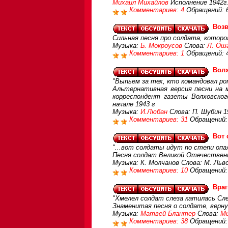
Михаил Михайлов
Исполнение 1942г
Комментариев: 4
Обращений: 
Воз
Сильная песня про солдата, которо
Музыка:
Б. Мокроусов
Слова:
Л. Ош
Комментариев: 1
Обращений: 
Волх
"Выпьем за тех, кто командовал рот
Альтернативная версия песни на 
корреспондент газеты Волховско
начале 1943 г
Музыка:
И.Любан
Слова: П. Шубин 1
Комментариев: 31
Обращений:
Вот 
"...вот солдаты идут по степи опал
Песня солдат Великой Отечественн
Музыка: К. Молчанов Слова: М. Ль
Комментариев: 10
Обращений:
Враг
"Хмелел солдат слеза катилась Сле
Знаменитая песня о солдате, верну
Музыка:
Матвей Блантер
Слова:
Ми
Комментариев: 38
Обращений: