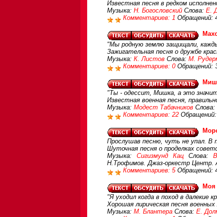
Известная песня в редком исполнен
Музыка:
Н. Богословский
Слова:
Е. 
Комментариев: 1
Обращений: 
Мах
"Мы родную землю защищали, каждый
Зажигательная песня о дружбе крас
Музыка:
К. Листов
Слова:
М. Рудер
Комментариев: 0
Обращений: 
Мишк
"Ты - одессит, Мишка, а это значит
Известная военная песня, правильно
Музыка:
Модест Табачников
Слова:
Комментариев: 22
Обращений:
Морс
Прослушав песню, чуть не упал. В 
Шуточная песня о проделках совет
Музыка:
Сигизмунд Кац
Слова:
В
Н.Трофимов. Джаз-оркестр Центр. 
Комментариев: 5
Обращений: 
Моя
"Я уходил когда в поход в далекие кр
Хорошая лирическая песня военных
Музыка:
М. Блантера
Слова:
Е. До