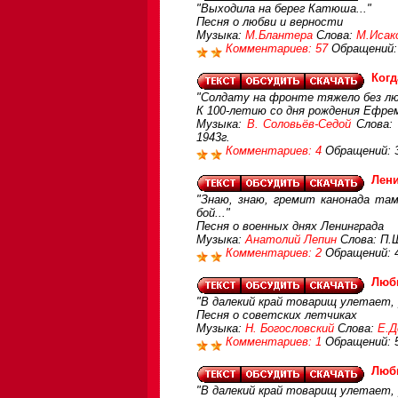
"Выходила на берег Катюша..."
Песня о любви и верности
Музыка:
М.Блантера
Слова:
М.Исак
Комментариев: 57
Обращений:
Когд
"Солдату на фронте тяжело без лю
К 100-летию со дня рождения Ефре
Музыка:
В. Соловьёв-Седой
Слова:
1943г.
Комментариев: 4
Обращений: 
Лени
"Знаю, знаю, гремит канонада та
бой..."
Песня о военных днях Ленинграда
Музыка:
Анатолий Лепин
Слова: П.
Комментариев: 2
Обращений: 
Люб
"В далекий край товарищ улетает, 
Песня о советских летчиках
Музыка:
Н. Богословский
Слова:
Е.Д
Комментариев: 1
Обращений: 
Люб
"В далекий край товарищ улетает, 