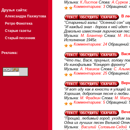
Музыка:
К.Листов
Слова:
А.Сурков
Комментариев: 3
Обращений: 
Друзья сайта:
В л
Александра Пахмутова
"Старинный вальс "Осенний сон" иг
Ретро Фонотека
"И каждый знал - дорога к ней идет 
Старые газеты
Довольно известная лирическая пе
Музыка:
М. Блантер
Слова:
М. Ис
Старый песенник
Исполнение 1945г.
Комментариев: 24
Обращений:
Реклама:
Вася
"Что ты, Вася, приуныл, голову пов
Из кинофильма "Концерт фронту"
Музыка:
А. Новиков
Слова:
С. Алым
Комментариев: 25
Обращений:
Верн
"И вот иду как в юности я улицей з
Хорошая, добротная песня о любви 
Музыка:
М. Фрадкин
Слова:
М. Мату
Комментариев: 5
Обращений: 
Вече
"Прощай, любимый город, уходим зав
Одна из лучших песен Великой Оте
Музыка:
Василий Соловьев-Седой
С