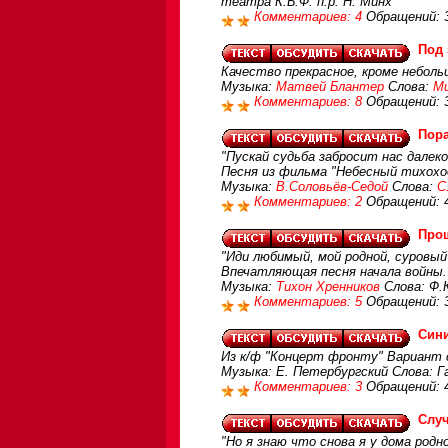
театра К.Б.Ф. п.р. Н. Минх
Комментариев: 4
Обращений: 
Под 
Качество прекрасное, кроме неболь
Музыка:
Матвей Блантер
Слова:
Ми
Комментариев: 8
Обращений: 
Пора
"Пускай судьба забросит нас далеко,
Песня из фильма "Небесный тихохо
Музыка:
В.Соловьёв-Седой
Слова:
С
Комментариев: 2
Обращений: 
Про
"Иди любимый, мой родной, суровый 
Впечатляющая песня начала войны
Музыка:
Тихон Хренников
Слова: Ф.К
Комментариев: 5
Обращений: 
Сини
Из к/ф "Концерт фронту" Вариант с
Музыка: Е. Петербургский Слова: Г
Комментариев: 3
Обращений: 
Слу
"Но я знаю что снова я у дома родно