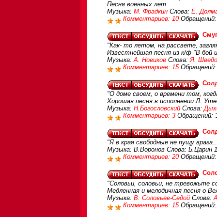
Песня военных лет
Музыка:
М. Фрадкин
Слова:
Е. Долм
Комментариев: 10
Обращений:
Сму
"Как- то летом, на рассвете, заглян
Известнейшая песня из к/ф "В бой 
Музыка:
А. Новиков
Слова:
Я. Швед
Комментариев: 15
Обращений:
Солд
"О доме своем, о времени том, когд
Хорошая песня в исполнении Л. Уте
Музыка:
Н.Богословский
Слова:
Дых
Комментариев: 3
Обращений: 
Солд
"Я в края свободные не пущу врага..
Музыка: В.Воронов Слова: Б.Царин 
Комментариев: 20
Обращений:
Сол
"Соловьи, соловьи, не тревожьте со
Медленная и мелодичная песня о В
Музыка:
В. Соловьёв-Седой
Слова:
Комментариев: 15
Обращений: