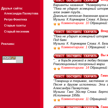
Варианты названия: "Низвергнута 
Друзья сайта:
"Пока не ударит всемирный штормяг
алое знамя труда...
Александра Пахмутова
Довольно неплохая довоенная красн
Музыка: К.Корчмарев Слова: А.Безы
Ретро Фонотека
Комментариев: 10
Обращений:
Старые газеты
Впе
Старый песенник
"Пока не ударит всемирный штормяг
Под баян
Музыка: К. Корчмарев Слова: А. Бе
Реклама:
Комментариев: 1
Обращений: 
Вы ж
"... в борьбе роковой в любви беззав
Революционный похоронный марш
Комментариев: 14
Обращений:
Гимн
"Товарищи в тюрьмах, застенках хо
Песня в другом исполнении. Эта 
Александра Пахмутова.
Музыка: Ганс Эйслер Слова: Берто
Исполнение 1958г.
Комментариев: 11
Обращений:
Грен