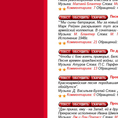
Музыка:
Матвей Блантер
Слова:
Ми
Комментариев: 7
Обращений: 
Пес
""Мы сыны батрацкие, Мы за новый 
Марк Рейзен раскрывает тут всю
армейский коллектив. В сочетании -
Музыка:
М. Блантер
Слова:
М. 
Исполнение 1948г.
Комментариев: 21
Обращений:
По д
"Чтобы с бою взять приморье, Бело
Песня времен гражданской войны, и
Музыка: Атуров Слова: П.С. Парфе
Комментариев: 13
Обращений:
Про
Красноармейская песня породивша
обойдутся".
Музыка: Д. Васильев-Буглай Слова:
Комментариев: 0
Обращений: 
Про
"Дан приказ, ему - на Запад, ей в др
Прекрасное исполнение Ивана Шмел
Музыка:
Дм.и Дан.Покрасс
Слова:
М