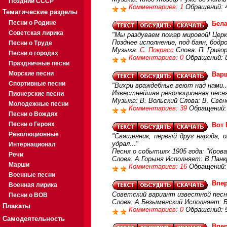
Поздний СССР
Комментариев: 1
Обращений: 
Тематические разделы
Песни о Родине
Бел
Советская лирика
"Мы раздуваем пожар мировой! Церк
Позднее исполнение, под баян, бод
Песни о Труде
Музыка:
С. Покрасс
Слова: П. Григо
Песни о городах
Комментариев: 0
Обращений: 
Праздничные песни
Морские песни
Вар
Спортивные песни
"Вихри враждебные веют над нами..
Известнейшая революционная песн
Пионерские песни
Музыка: В. Вольский Слова: В. Свенд
Молодежные песни
Комментариев: 39
Обращений:
Песни о Вождях
Песни о Героях
Вот 
Революционные
"Священник, первый друг народа, о
удрал..."
Интернационал
Песня о событиях 1905 года: "Крова
Речи
Слова: А.Горыня Исполняет: В.Пан
Марши
Комментариев: 16
Обращений:
Военные песни
Впер
Военная лирика
Советский вариант известной песн
Песни о ВОВ
Слова: А.Безыменский Исполняет: 
Плакаты
Комментариев: 0
Обращений: 
Самодеятельность
Впе