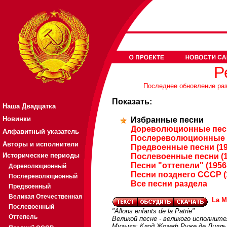
Р
Последнее обновление разд
Показать:
Наша Двадцатка
Новинки
Избранные песни
Дореволюционные песн
Алфавитный указатель
Послереволюционные п
Авторы и исполнители
Предвоенные песни (19
Исторические периоды
Послевоенные песни (1
Песни "оттепели" (1956
Дореволюционный
Песни позднего СССР (
Послереволюционный
Все песни раздела
Предвоенный
Великая Отечественная
La M
Послевоенный
"Allons enfants de la Patrie"
Оттепель
Великой песне - великого исполнит
Музыка: Клод Жозеф Руже де Лилль