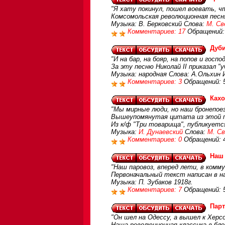
"Я хату покинул, пошел воевать, ч
Комсомольская революционная песн
Музыка: В. Берковский Слова:
М. Св
Комментариев: 17
Обращений:
Дуб
"И на бар, на бояр, на попов и госп
За эту песню Николай II приказал 
Музыка: народная Слова: А.Ольхин 
Комментариев: 3
Обращений: 
Кахо
"Мы мирные люди, но наш бронепое
Вышеупомянутая цитата из этой 
Из к/ф "Три товарища", публикует
Музыка:
И. Дунаевский
Слова:
М. С
Комментариев: 0
Обращений: 
Наш
"Наш паровоз, вперед лети, в комму
Первоначальный текст написан в на
Музыка: П. Зубаков 1918г.
Комментариев: 7
Обращений: 
Парт
"Он шел на Одессу, а вышел к Херсон
Наша революционная классика в бл