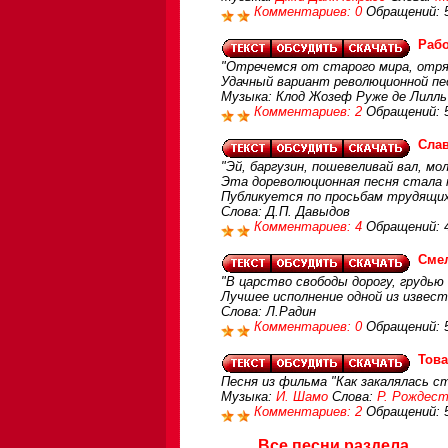
Комментариев: 0
Обращений: 
Рабо
"Отречемся от старого мира, отрях
Удачный вариант революционной пе
Музыка: Клод Жозеф Руже де Лилль
Комментариев: 2
Обращений: 
Сла
"Эй, баргузин, пошевеливай вал, мо
Эта дореволюционная песня стала 
Публикуется по просьбам трудящи
Слова: Д.П. Давыдов
Комментариев: 4
Обращений: 
Смел
"В царство свободы дорогу, грудью 
Лучшее исполнение одной из извес
Слова: Л.Радин
Комментариев: 0
Обращений: 
Тов
Песня из фильма "Как закалялась с
Музыка:
И. Шамо
Слова:
Р. Рождест
Комментариев: 2
Обращений: 
Все песни раздела...