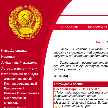
О
Текст
Здесь Вы можете высказать с
Наша Двадцатка
описать связанные с ней интерес
получить объективное представлен
Новинки
Алфавитный указатель
Запрещается вести политичес
песней, для них существует
фор
Авторы и исполнители
будут удаляться.
Исторические периоды
НАЗАД
Дореволюционный
Послереволюционный
Обсуждаем песню:
Предвоенный
Веселый марш - 03:17 (770Kb)
"Надо, надо, надо нам, ребята, жиз
Великая Отечественная
Хорошая молодежная песня
Послевоенный
Публикуется по просьбам трудящи
Музыка: В. Шаинский Слова: В. Ха
Оттепель
Скачано: 61260 раз