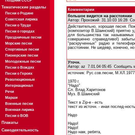
Поздний СССР
Тематические разделы
Комментарии
Песни о Родине
большое видится на расстоянии
Советская лирика
Автор:
Прохожий
31.10.03 16:28
Со
Песни о Труде
Действительно, хорошая песня. Пож
(композитор В.Шаинский) приятно 
Песни о городах
для большинства так называемых 
Праздничные песни
совершенно справедливо!) забыт
Морские песни
"раскрученных" радио и телеэфир
расстоянии. Не шедевр, конечно, но
Спортивные песни
Пионерские песни
Молодежные песни
Уточн.
Автор:
az
7.01.04 05:45
Сообщить 
Песни о Вождях
источник: Рус.сов.песни, М.ХЛ.1977,
Песни о Героях
Революционные
1970 г.
Интернационал
"Надо"
Сл. Влад.Харитонов
Речи
Муз. В.Шаинский
Марши
Текст в Zip-е - есть
Военные песни
текст из источн. - иная послед-ност
Военная лирика
Надо
Песни о ВОВ
Плакаты
Надо!
Надо!
Самодеятельность
Надо нам, ребята,