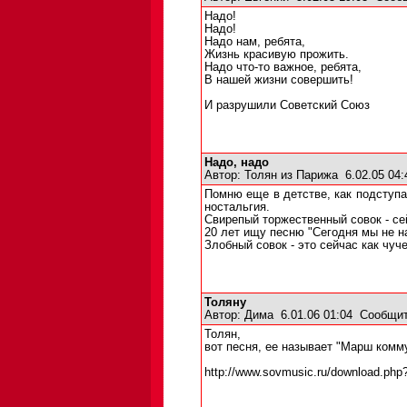
Надо!
Надо!
Надо нам, ребята,
Жизнь красивую прожить.
Надо что-то важное, ребята,
В нашей жизни совершить!
И разрушили Советский Союз
Надо, надо
Автор:
Толян из Парижа
6.02.05 04
Помню еще в детстве, как подступа
ностальгия.
Свирепый торжественный совок - се
20 лет ищу песню "Сегодня мы не на
Злобный совок - это сейчас как чуч
Толяну
Автор:
Дима
6.01.06 01:04
Сообщит
Толян,
вот песня, ее называет "Марш комм
http://www.sovmusic.ru/download.ph