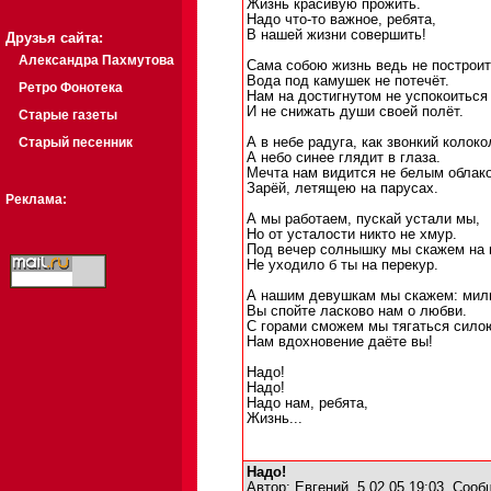
Жизнь красивую прожить.
Надо что-то важное, ребята,
В нашей жизни совершить!
Друзья сайта:
Александра Пахмутова
Сама собою жизнь ведь не построит
Вода под камушек не потечёт.
Ретро Фонотека
Нам на достигнутом не успокоиться
И не снижать души своей полёт.
Старые газеты
Старый песенник
А в небе радуга, как звонкий колоко
А небо синее глядит в глаза.
Мечта нам видится не белым облако
Зарёй, летящею на парусах.
Реклама:
А мы работаем, пускай устали мы,
Но от усталости никто не хмур.
Под вечер солнышку мы скажем на 
Не уходило б ты на перекур.
А нашим девушкам мы скажем: мил
Вы спойте ласково нам о любви.
С горами сможем мы тягаться сило
Нам вдохновение даёте вы!
Надо!
Надо!
Надо нам, ребята,
Жизнь...
Надо!
Автор:
Евгений
5.02.05 19:03
Сооб